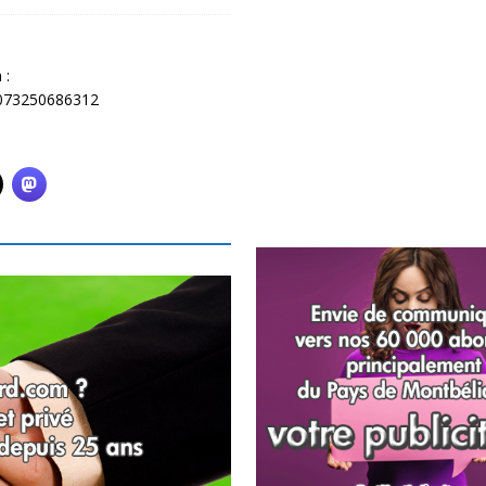
 :
0073250686312