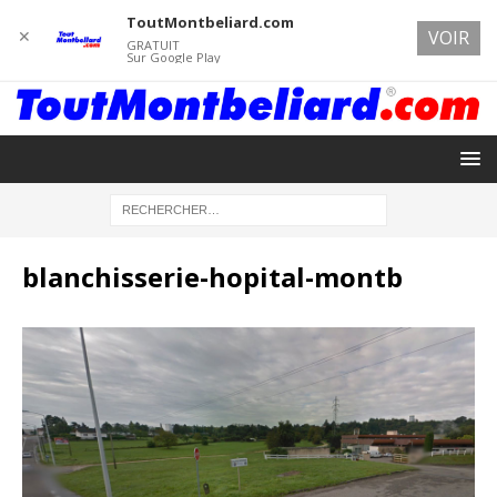
ToutMontbeliard.com
✕
VOIR
GRATUIT
Sur Google Play
blanchisserie-hopital-montb