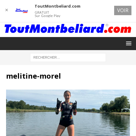
ToutMontbeliard.com
✕
VOIR
GRATUIT
Sur Google Play
melitine-morel