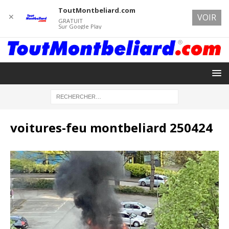
ToutMontbeliard.com
✕
VOIR
GRATUIT
Sur Google Play
voitures-feu montbeliard 250424