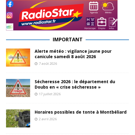
IMPORTANT
Alerte météo : vigilance jaune pour
canicule samedi 8 août 2026
7 août 2026
Sécheresse 2026 : le département du
Doubs en « crise sécheresse »
17 juillet 2026
Horaires possibles de tonte à Montbéliard
2 avril 2026