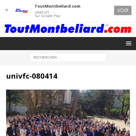
ToutMontbeliard.com
✕
VOIR
GRATUIT
Sur Google Play
univfc-080414