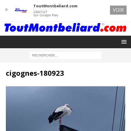
ToutMontbeliard.com
✕
VOIR
GRATUIT
Sur Google Play
cigognes-180923