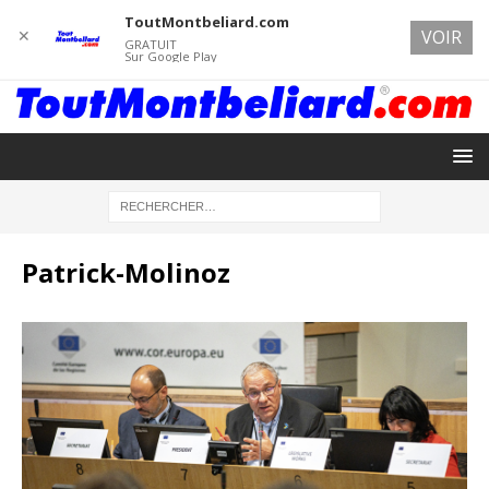
ToutMontbeliard.com
✕
VOIR
GRATUIT
Sur Google Play
Patrick-Molinoz