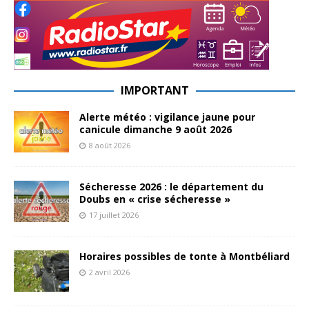
IMPORTANT
Alerte météo : vigilance jaune pour
canicule dimanche 9 août 2026
8 août 2026
Sécheresse 2026 : le département du
Doubs en « crise sécheresse »
17 juillet 2026
Horaires possibles de tonte à Montbéliard
2 avril 2026