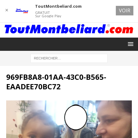
ToutMontbeliard.com
✕
VOIR
GRATUIT
Sur Google Play
969FB8A8-01AA-43C0-B565-
EAADEE70BC72