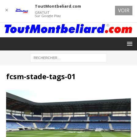
ToutMontbeliard.com
✕
VOIR
GRATUIT
Sur Google Play
fcsm-stade-tags-01