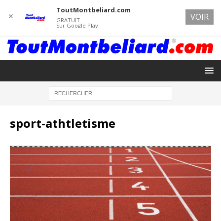
ToutMontbeliard.com
✕
VOIR
GRATUIT
Sur Google Play
sport-athtletisme