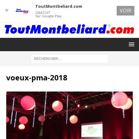
ToutMontbeliard.com
✕
VOIR
GRATUIT
Sur Google Play
voeux-pma-2018