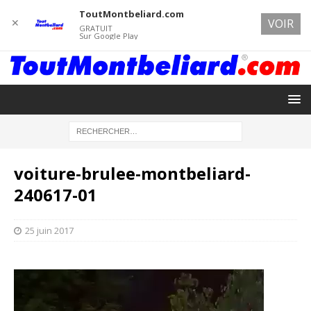
ToutMontbeliard.com
✕
VOIR
GRATUIT
Sur Google Play
voiture-brulee-montbeliard-
240617-01
25 juin 2017
Lecteur
vidéo