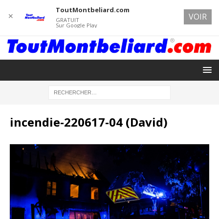
ToutMontbeliard.com
✕
VOIR
GRATUIT
Sur Google Play
incendie-220617-04 (David)