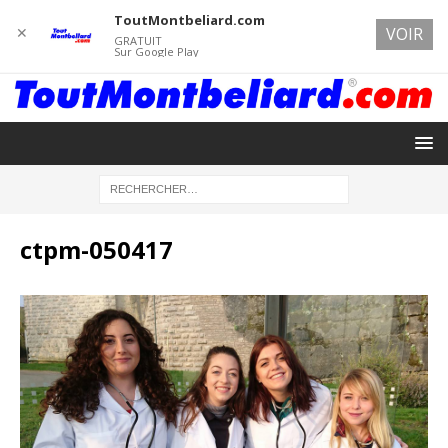
ToutMontbeliard.com
✕
VOIR
GRATUIT
Sur Google Play
ctpm-050417