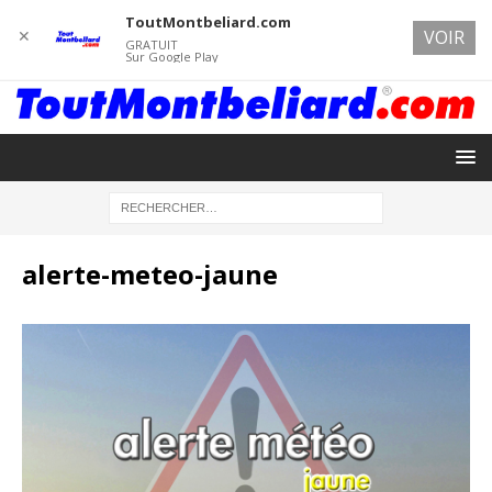
ToutMontbeliard.com
✕
VOIR
GRATUIT
Sur Google Play
alerte-meteo-jaune