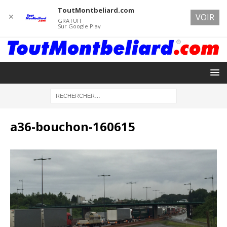
ToutMontbeliard.com
✕
VOIR
GRATUIT
Sur Google Play
a36-bouchon-160615