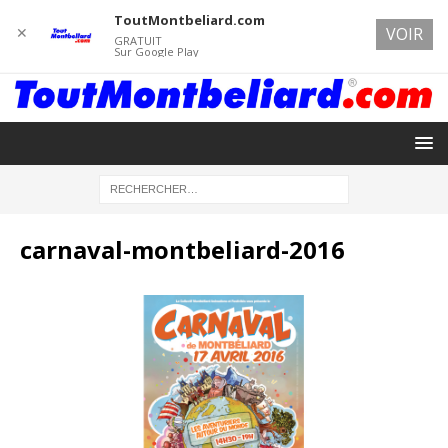
ToutMontbeliard.com
✕
VOIR
GRATUIT
Sur Google Play
carnaval-montbeliard-2016