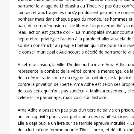
parrainer le village de Lhobasha au Tibet. Ne pas être con
lointain et aux tragédies qui s’y produisent permet de conse
bonheur mais dans chaque pays du monde, les hommes et l
paix, de compréhension et de liberté. Un proverbe tibétain d
l’eau, action est goutte d’or ». La municipalité d’Audincourt
septembre, privilégier l’action à la parole et aller au-delà de 
soutien constructif au peuple tibétain qui lutte pour sa survie
le conseil municipal d’Audincourt a décidé de parrainer le vi
A cette occasion, la Ville d’Audincourt a invité Ama Adhe, une
représente le combat de la vérité contre le mensonge, de la 
de la démocratie contre un régime autoritaire, de la justice con
contre la privation de liberté. Ama Adhe est selon ses propre
de tous ceux qui n’ont pas survécu ». Malheureusement, elle
célébrer ce parrainage, mais voici son histoire :
Ama Adhe a passé un peu plus d’un tiers de sa vie en prison.
ans en captivité pour avoir participé à des manifestations con
Elle a déjà publié un livre sur sa terrible épreuve intitulée « La
de la lutte d’une femme pour le Tibet Libre », et décrit l’ex