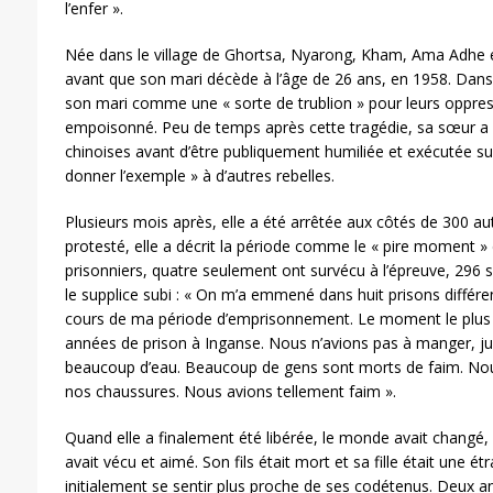
l’enfer ».
Née dans le village de Ghortsa, Nyarong, Kham, Ama Adhe 
avant que son mari décède à l’âge de 26 ans, en 1958. Dans u
son mari comme une « sorte de trublion » pour leurs oppresse
empoisonné. Peu de temps après cette tragédie, sa sœur a é
chinoises avant d’être publiquement humiliée et exécutée sur
donner l’exemple » à d’autres rebelles.
Plusieurs mois après, elle a été arrêtée aux côtés de 300 a
protesté, elle a décrit la période comme le « pire moment » 
prisonniers, quatre seulement ont survécu à l’épreuve, 296 so
le supplice subi : « On m’a emmené dans huit prisons différe
cours de ma période d’emprisonnement. Le moment le plus dif
années de prison à Inganse. Nous n’avions pas à manger, j
beaucoup d’eau. Beaucoup de gens sont morts de faim. No
nos chaussures. Nous avions tellement faim ».
Quand elle a finalement été libérée, le monde avait changé, c
avait vécu et aimé. Son fils était mort et sa fille était une 
initialement se sentir plus proche de ses codétenus. Deux an