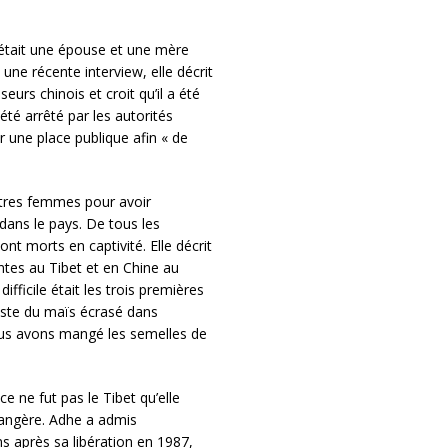
était une épouse et une mère
ne récente interview, elle décrit
urs chinois et croit qu’il a été
té arrêté par les autorités
 une place publique afin « de
utres femmes pour avoir
dans le pays. De tous les
nt morts en captivité. Elle décrit
ntes au Tibet et en Chine au
ficile était les trois premières
uste du maïs écrasé dans
us avons mangé les semelles de
e ne fut pas le Tibet qu’elle
étrangère. Adhe a admis
s après sa libération en 1987,