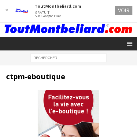
ToutMontbeliard.com
✕
VOIR
GRATUIT
Sur Google Play
ctpm-eboutique