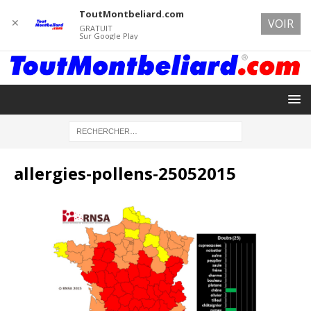
ToutMontbeliard.com
✕
VOIR
GRATUIT
Sur Google Play
allergies-pollens-25052015