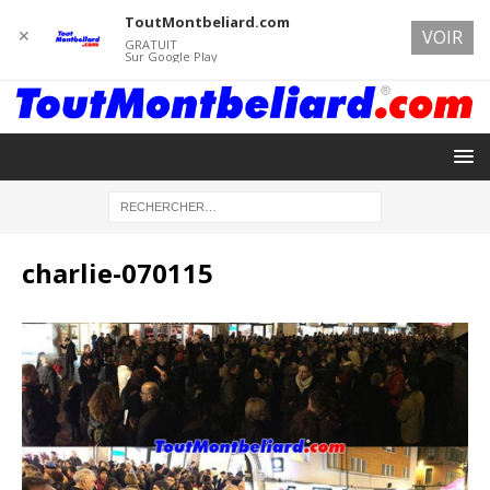
ToutMontbeliard.com
✕
VOIR
GRATUIT
Sur Google Play
charlie-070115