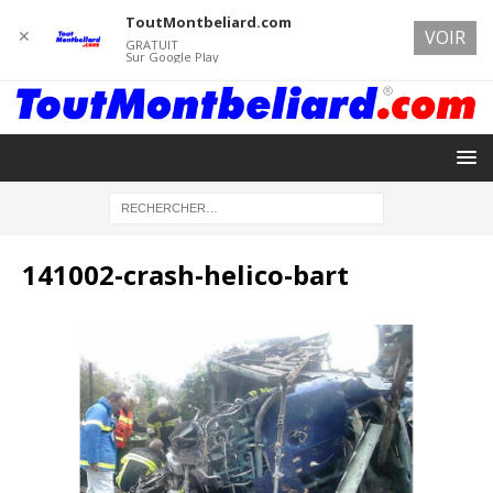
ToutMontbeliard.com
✕
VOIR
GRATUIT
Sur Google Play
141002-crash-helico-bart