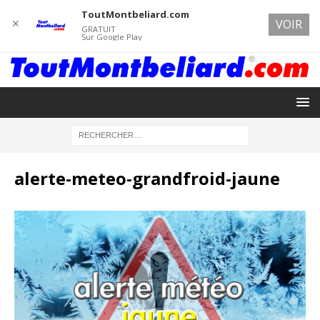
ToutMontbeliard.com
✕
VOIR
GRATUIT
Sur Google Play
alerte-meteo-grandfroid-jaune