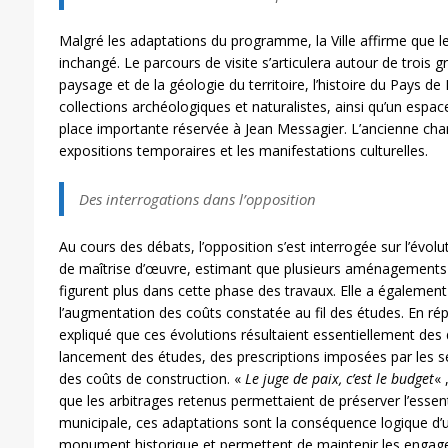
Malgré les adaptations du programme, la Ville affirme que 
inchangé. Le parcours de visite s’articulera autour de trois g
paysage et de la géologie du territoire, l’histoire du Pays de
collections archéologiques et naturalistes, ainsi qu’un espa
place importante réservée à Jean Messagier. L’ancienne chanc
expositions temporaires et les manifestations culturelles.
Des interrogations dans l’opposition
Au cours des débats, l’opposition s’est interrogée sur l’évol
de maîtrise d’œuvre, estimant que plusieurs aménagements 
figurent plus dans cette phase des travaux. Elle a également
l’augmentation des coûts constatée au fil des études. En r
expliqué que ces évolutions résultaient essentiellement des d
lancement des études, des prescriptions imposées par les serv
des coûts de construction. «
Le juge de paix, c’est le budget
« 
que les arbitrages retenus permettaient de préserver l’essent
municipale, ces adaptations sont la conséquence logique d’u
monument historique et permettent de maintenir les engagem