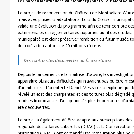
Le Château Montbéliard Wurtemberg (photo ToutMontbelia
Le projet de reconversion du Château de Montbéliard Würt
mais avec plusieurs adaptations. Lors du Conseil municipal du 
validé une évolution du programme afin de tenir compte des
patrimoniales et réglementaires apparues au fil des études. L
municipalité est clair : préserver l’ambition du futur musée 
de l’opération autour de 20 millions d’euros.
Des contraintes découvertes au fil des études
Depuis le lancement de la maîtrise d’œuvre, les investigatio
apparaître plusieurs difficultés qui n’avaient pas pu être me
d’architecture. L’architecte Daniel Meszaros a expliqué que
révélé un état des charpentes et des toitures plus dégradé q
reprises importantes. Des quantités plus importantes d’am
été découvertes.
Le projet a également dû être adapté aux prescriptions des s
régionale des affaires culturelles (DRAC) et la Conservati
historiques (CRMH) ont demandé une restauration plus pouss