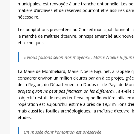
municipales, est renvoyée à une tranche optionnelle. Les 
matière d’archives et de réserves pourront être assurés dans
nécessaire.
Les adaptations présentées au Conseil municipal donnent li
le marché de maîtrise d’œuvre, principalement lié aux nouvel
et techniques.
«
Nous faisons selon nos moyens
« , Marie-Noëlle Biguin
La Maire de Montbéliard, Marie-Noëlle Biguinet, a rappelé qu
consacrer environ un million d’euros par an à ce projet, grâce
de la Région, du Département du Doubs et de Pays de Mont
projets qu’on ne peut pas financer, on les différera
« , a-t-ell
l’objectif restait de respecter l’enveloppe financière initiale
l’opération est aujourd’hui estimé à près de 19,3 millions d
mais aussi les fouilles archéologiques, la maîtrise d’œuvre, l
études.
Un musée dont l’ambition est préservée