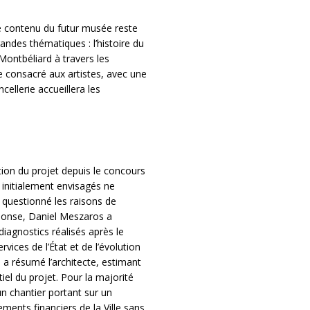
le contenu du futur musée reste
randes thématiques : l’histoire du
 Montbéliard à travers les
ce consacré aux artistes, avec une
ellerie accueillera les
ution du projet depuis le concours
initialement envisagés ne
 questionné les raisons de
éponse, Daniel Meszaros a
iagnostics réalisés après le
ices de l’État et de l’évolution
, a résumé l’architecte, estimant
iel du projet. Pour la majorité
n chantier portant sur un
ents financiers de la Ville sans