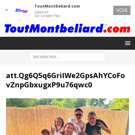
ToutMontbeliard.com
✕
VOIR
GRATUIT
Sur Google Play
att.Qg6Q5q6GriIWe2GpsAhYCoFo
vZnpGbxugxP9u76qwc0