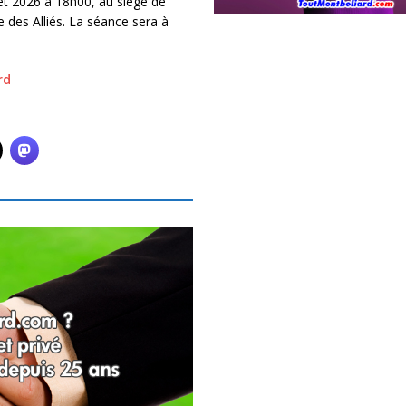
let 2026 à 18h00, au siège de
des Alliés. La séance sera à
rd