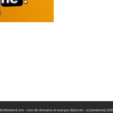
ontbeliard.com - nom de domaine et marque déposés - (c) [awebnet] 200