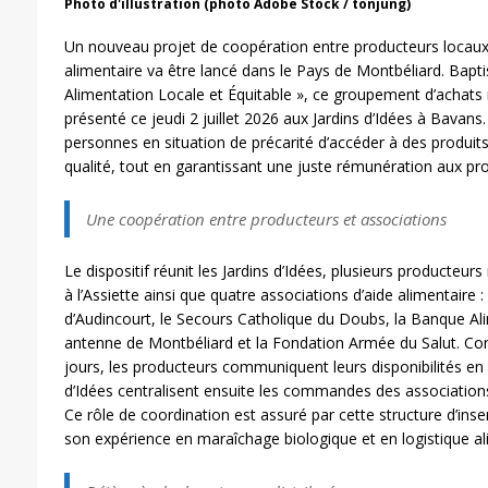
Photo d'illustration (photo Adobe Stock / tonjung)
Un nouveau projet de coopération entre producteurs locaux 
alimentaire va être lancé dans le Pays de Montbéliard. Bapti
Alimentation Locale et Équitable », ce groupement d’achats 
présenté ce jeudi 2 juillet 2026 aux Jardins d’Idées à Bavans.
personnes en situation de précarité d’accéder à des produits
qualité, tout en garantissant une juste rémunération aux pro
Une coopération entre producteurs et associations
Le dispositif réunit les Jardins d’Idées, plusieurs producte
à l’Assiette ainsi que quatre associations d’aide alimentaire 
d’Audincourt, le Secours Catholique du Doubs, la Banque A
antenne de Montbéliard et la Fondation Armée du Salut. Co
jours, les producteurs communiquent leurs disponibilités en
d’Idées centralisent ensuite les commandes des associations 
Ce rôle de coordination est assuré par cette structure d’ins
son expérience en maraîchage biologique et en logistique al