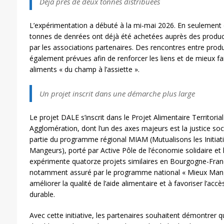
Déjà près de deux tonnes distribuées
L’expérimentation a débuté à la mi-mai 2026. En seulement
tonnes de denrées ont déjà été achetées auprès des product
par les associations partenaires. Des rencontres entre produ
également prévues afin de renforcer les liens et de mieux fa
aliments « du champ à l’assiette ».
Un projet inscrit dans une démarche plus large
Le projet DALE s’inscrit dans le Projet Alimentaire Territori
Agglomération, dont l’un des axes majeurs est la justice soci
partie du programme régional MIAM (Mutualisons les Initiati
Mangeurs), porté par Active Pôle de l’économie solidaire et 
expérimente quatorze projets similaires en Bourgogne-Fra
notamment assuré par le programme national « Mieux Mang
améliorer la qualité de l’aide alimentaire et à favoriser l’ac
durable.
Avec cette initiative, les partenaires souhaitent démontrer q