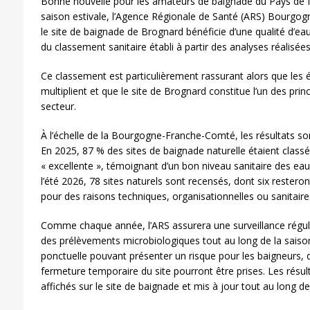
Bonne nouvelle pour les amateurs de baignade du Pays de M
saison estivale, l’Agence Régionale de Santé (ARS) Bourg
le site de baignade de Brognard bénéficie d’une qualité d’eau 
du classement sanitaire établi à partir des analyses réalisée
Ce classement est particulièrement rassurant alors que les 
multiplient et que le site de Brognard constitue l’un des pri
secteur.
À l’échelle de la Bourgogne-Franche-Comté, les résultats son
En 2025, 87 % des sites de baignade naturelle étaient classé
« excellente », témoignant d’un bon niveau sanitaire des eau
l’été 2026, 78 sites naturels sont recensés, dont six rester
pour des raisons techniques, organisationnelles ou sanitaire
Comme chaque année, l’ARS assurera une surveillance réguliè
des prélèvements microbiologiques tout au long de la saiso
ponctuelle pouvant présenter un risque pour les baigneurs, 
fermeture temporaire du site pourront être prises. Les résul
affichés sur le site de baignade et mis à jour tout au long de 