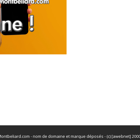
ontbeliard.com - nom de domaine et marque déposés - (c) [awebnet] 200