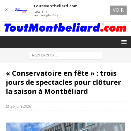
ToutMontbeliard.com
✕
VOIR
GRATUIT
Sur Google Play
« Conservatoire en fête » : trois
jours de spectacles pour clôturer
la saison à Montbéliard
26 juin 2026