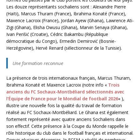
Les douze représentants sochaliens sont : Alexandre Pierre
(Haïti), Marcus Thuram (France), Ibrahima Konaté (France),
Maxence Lacroix (France), Jordan Ayew (Ghana), Lawrence Ati-
Zigi (Ghana), Elisha Owusu (Ghana), Marvin Senaya (Ghana),
Ivan Perišić (Croatie), Cédric Bakambu (République
démocratique du Congo), Ermedin Demirović (Bosnie-
Herzégovine), Hervé Renard (sélectionneur de la Tunisie).
Une formation reconnue
La présence de trois internationaux français, Marcus Thuram,
Ibrahima Konaté et Maxence Lacroix (notre info «
Trois
anciens du FC Sochaux-Montbéliard sélectionnés avec
l’Équipe de France pour le Mondial de football 2026
« ),
illustre une nouvelle fois la qualité du travail de formation
réalisé au FC Sochaux-Montbéliard. Le Ghana est également
fortement représenté avec quatre anciens Sochaliens dans
son effectif. Cette présence à la Coupe du Monde rappelle le
rôle historique du club dans le football français et international.
Depuis plusieurs décennies, le FCSM a révélé de nombreux