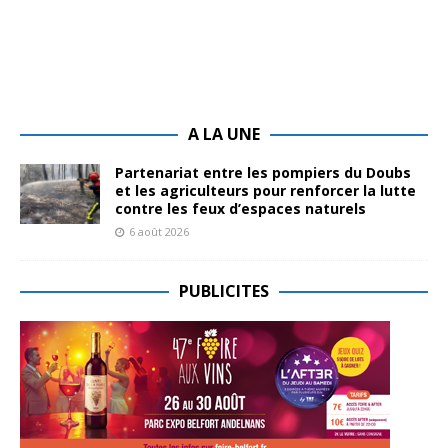
A LA UNE
Partenariat entre les pompiers du Doubs
et les agriculteurs pour renforcer la lutte
contre les feux d’espaces naturels
6 août 2026
PUBLICITES