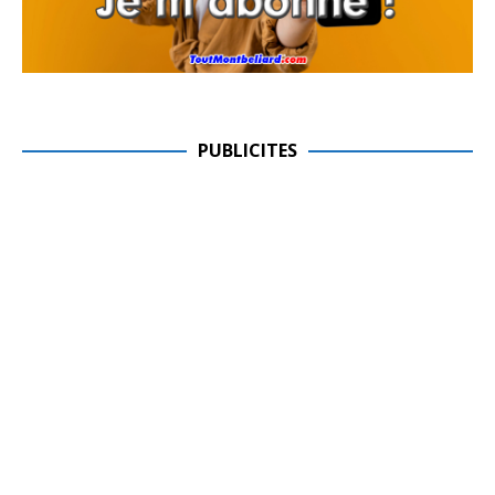
PUBLICITES