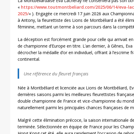
La Montbéliardaise Eva Lacheray ne conservera pas son titre
«
https://www.toutmontbeliard.com/2025/06/14/eva-l
2025/
« ). Engagée ce mercredi 17 juin 2026 aux Championna
à Antony, la fleurettiste des Lions de Montbéliard a été élimi
féminine, mettant un terme à son parcours dans la compétit
La déception est forcément grande pour celle qui arrivait en 
de championne d’Europe en titre. L’an dernier, à Gênes, Eva L
décrocher la médaille d’or en individuel, offrant à l’escrime 
continental.
Une référence du fleuret français
Née à Montbéliard et licenciée aux Lions de Montbéliard, E
dernières saisons parmi les meilleures fleurettistes frança
double championne de France et vice-championne du monde p
naturellement parmi les principales chances françaises de m
Malgré cette élimination précoce, la saison internationale de
terminée. Sélectionnée en équipe de France pour les Cham
Hong Kong cet été, elle aura rapidement l’occasion de rebon