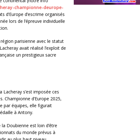
 continental (notre info
acheray-championne-deurope-
ts d’Europe d’escrime organisés
née lors de l’épreuve individuelle
ion.
région parisienne avec le statut
acheray avait réalisé l’exploit de
française un prestigieux sacre
va Lacheray s’est imposée ces
ises. Championne d’Europe 2025,
ar équipes, elle figurait
édaille à Antony.
 la Doubienne est loin d’être
pionnats du monde prévus à
dir au plus haut niveau.