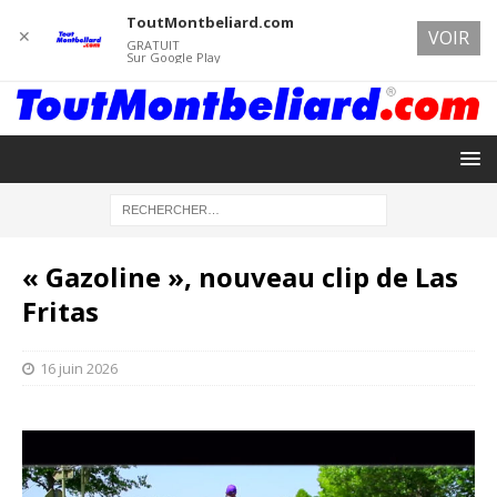
ToutMontbeliard.com
✕
VOIR
GRATUIT
Sur Google Play
« Gazoline », nouveau clip de Las
Fritas
16 juin 2026