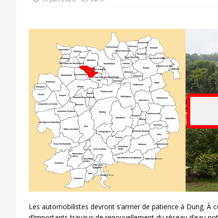
Les automobilistes devront s’armer de patience à Dung. À c
d’importants travaux de renouvellement du réseau d’eau pot