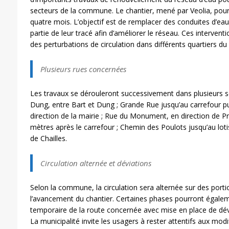
secteurs de la commune. Le chantier, mené par Veolia, pourr
quatre mois. L’objectif est de remplacer des conduites d’ea
partie de leur tracé afin d’améliorer le réseau. Ces interven
des perturbations de circulation dans différents quartiers du v
Plusieurs rues concernées
Les travaux se dérouleront successivement dans plusieurs 
Dung, entre Bart et Dung ; Grande Rue jusqu’au carrefour p
direction de la mairie ; Rue du Monument, en direction de Pr
mètres après le carrefour ; Chemin des Poulots jusqu’au lo
de Chailles.
Circulation alternée et déviations
Selon la commune, la circulation sera alternée sur des porti
l’avancement du chantier. Certaines phases pourront égale
temporaire de la route concernée avec mise en place de dév
La municipalité invite les usagers à rester attentifs aux modi