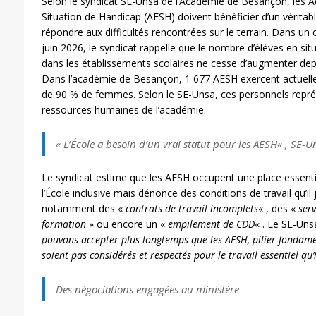
Selon le syndicat SE-Unsa de l’Académie de Besançon, les
Situation de Handicap (AESH) doivent bénéficier d’un véritabl
répondre aux difficultés rencontrées sur le terrain. Dans u
juin 2026, le syndicat rappelle que le nombre d’élèves en s
dans les établissements scolaires ne cesse d’augmenter depui
Dans l’académie de Besançon, 1 677 AESH exercent actuelle
de 90 % de femmes. Selon le SE-Unsa, ces personnels repr
ressources humaines de l’académie.
«
L’École a besoin d’un vrai statut pour les AESH
« , SE-U
Le syndicat estime que les AESH occupent une place essenti
l’École inclusive mais dénonce des conditions de travail qu’il 
notamment des «
contrats de travail incomplets
« , des «
serv
formation
» ou encore un «
empilement de CDD
« . Le SE-Unsa
pouvons accepter plus longtemps que les AESH, pilier fondamen
soient pas considérés et respectés pour le travail essentiel qu’
Des négociations engagées au ministère