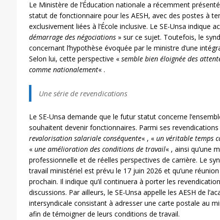
Le Ministère de l’Éducation nationale a récemment présenté 
statut de fonctionnaire pour les AESH, avec des postes à t
exclusivement liées à l’École inclusive. Le SE-Unsa indique acc
démarrage des négociations
» sur ce sujet. Toutefois, le syn
concernant l’hypothèse évoquée par le ministre d’une intégr
Selon lui, cette perspective «
semble bien éloignée des atten
comme nationalement
« .
Une série de revendications
Le SE-Unsa demande que le futur statut concerne l’ensemb
souhaitent devenir fonctionnaires. Parmi ses revendication
revalorisation salariale conséquente
« , «
un véritable temps c
«
une amélioration des conditions de travail
« , ainsi qu’une 
professionnelle et de réelles perspectives de carrière. Le s
travail ministériel est prévu le 17 juin 2026 et qu’une réunion l
prochain. Il indique qu’il continuera à porter les revendicat
discussions. Par ailleurs, le SE-Unsa appelle les AESH de l’a
intersyndicale consistant à adresser une carte postale au mi
afin de témoigner de leurs conditions de travail.