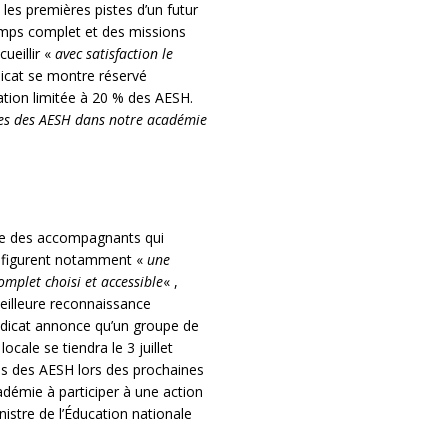
les premières pistes d’un futur
emps complet et des missions
ueillir «
avec satisfaction le
dicat se montre réservé
ation limitée à 20 % des AESH.
tes des AESH dans notre académie
le des accompagnants qui
s figurent notamment «
une
omplet choisi et accessible
« ,
meilleure reconnaissance
yndicat annonce qu’un groupe de
ocale se tiendra le 3 juillet
ions des AESH lors des prochaines
cadémie à participer à une action
nistre de l’Éducation nationale