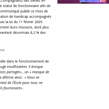
 Accompagnants des Élèves en
e statut de fonctionnaire afin de
n communiqué publié ce mois de
ituation de handicap accompagnés
s la loi du 11 février 2005.
ment leurs missions, dont plus
ésentent désormais 8,2 % des
nsa
elle dans le fonctionnement de
juge insuffisantes. Il évoque
ices partagés
« , un «
manque de
 affirme ainsi : «
Nous ne
tal de l’École pour tous, ne
ils fournissent
« .