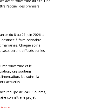
ser avant l’ouverture du site. Une
re l’accueil des premiers
anise du 8 au 21 juin 2026 la
estinée à faire connaître
t marraines. Chaque soir à
casts seront diffusés sur les
urer l’ouverture et le
ciation, ces soutiens
limentation, les soins, la
ts accueillis.
lance l’équipe de 2400 Sourires,
ire connaître le projet.
ires »