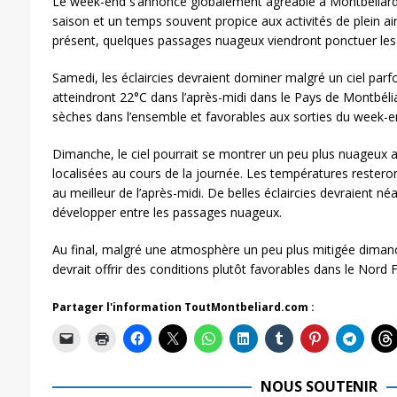
Le week-end s’annonce globalement agréable à Montbéliar
saison et un temps souvent propice aux activités de plein air. 
présent, quelques passages nuageux viendront ponctuer les
Samedi, les éclaircies devraient dominer malgré un ciel parf
atteindront 22°C dans l’après-midi dans le Pays de Montbélia
sèches dans l’ensemble et favorables aux sorties du week-e
Dimanche, le ciel pourrait se montrer un peu plus nuageux a
localisées au cours de la journée. Les températures rester
au meilleur de l’après-midi. De belles éclaircies devraient n
développer entre les passages nuageux.
Au final, malgré une atmosphère un peu plus mitigée diman
devrait offrir des conditions plutôt favorables dans le Nord
Partager l'information ToutMontbeliard.com :
NOUS SOUTENIR