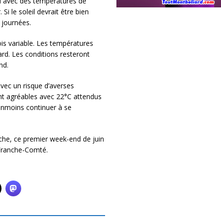
d avec des températures de
Si le soleil devrait être bien
 journées.
ois variable. Les températures
rd. Les conditions resteront
nd.
vec un risque d’averses
ont agréables avec 22°C attendus
éanmoins continuer à se
che, ce premier week-end de juin
 Franche-Comté.