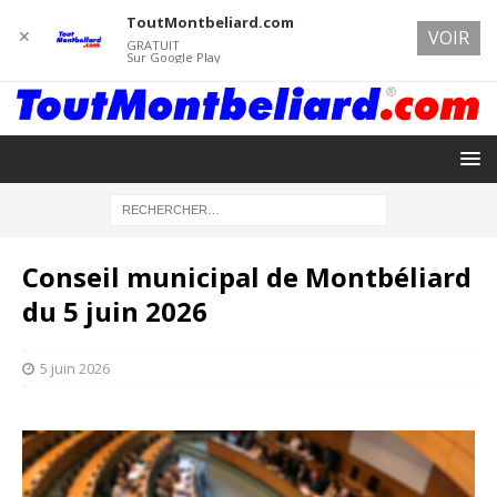
ToutMontbeliard.com
✕
VOIR
GRATUIT
Sur Google Play
Conseil municipal de Montbéliard
du 5 juin 2026
5 juin 2026