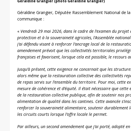
Géraldine Grangier (photo Géraldine Grangier)
Géraldine Grangier, Députée Rassemblement National de la
communique :
«
Vendredi 29 mai 2026, dans le cadre de l’examen du projet de
protection et à la souveraineté agricoles, l’Assemblée natio
j’ai défendu visant à renforcer l’ancrage local de la restaurati
amendement prévoit que les collectivités territoriales privilégie
françaises et favorisent, lorsque cela est possible, le recours a
Jusqu’à présent, cette exigence ne concernait que les structures
alors même que la restauration collective des collectivités re
de repas servis sur l’ensemble du territoire. Pour moi, cette
mesure de cohérence et d’équité. Il était nécessaire que cette 
de la restauration collective publique, afin de soutenir nos p
alimentation de qualité dans les cantines. Cette avancée s’insc
renforcer la souveraineté alimentaire, soutenir durablement l
les circuits courts lorsque l’offre locale le permet.
Par ailleurs, un second amendement que j’ai porté, adopté en