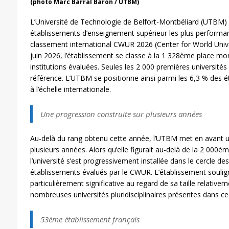
(photo Marc Barral Baron / UTBM)
L’Université de Technologie de Belfort-Montbéliard (UTBM) 
établissements d’enseignement supérieur les plus performa
classement international CWUR 2026 (Center for World Univer
juin 2026, l’établissement se classe à la 1 328ème place mo
institutions évaluées. Seules les 2 000 premières université
référence. L’UTBM se positionne ainsi parmi les 6,3 % des é
à l’échelle internationale.
Une progression construite sur plusieurs années
Au-delà du rang obtenu cette année, l’UTBM met en avant u
plusieurs années. Alors qu’elle figurait au-delà de la 2 000
l’université s’est progressivement installée dans le cercle de
établissements évalués par le CWUR. L’établissement soulig
particulièrement significative au regard de sa taille relat
nombreuses universités pluridisciplinaires présentes dans ce
53ème établissement français