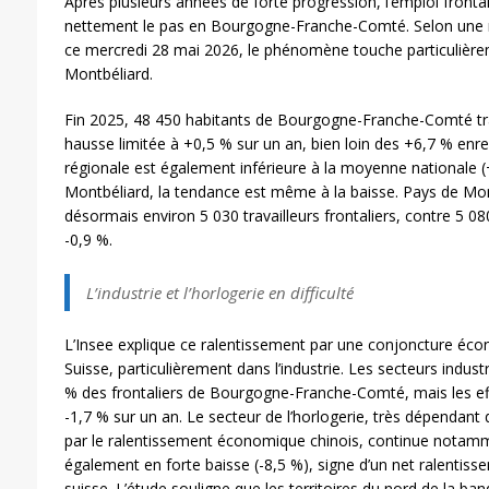
Après plusieurs années de forte progression, l’emploi fronta
nettement le pas en Bourgogne-Franche-Comté. Selon une no
ce mercredi 28 mai 2026, le phénomène touche particulière
Montbéliard.
Fin 2025, 48 450 habitants de Bourgogne-Franche-Comté trav
hausse limitée à +0,5 % sur un an, bien loin des +6,7 % enr
régionale est également inférieure à la moyenne nationale (
Montbéliard, la tendance est même à la baisse. Pays de M
désormais environ 5 030 travailleurs frontaliers, contre 5 080
-0,9 %.
L’industrie et l’horlogerie en difficulté
L’Insee explique ce ralentissement par une conjoncture éc
Suisse, particulièrement dans l’industrie. Les secteurs indus
% des frontaliers de Bourgogne-Franche-Comté, mais les eff
-1,7 % sur un an. Le secteur de l’horlogerie, très dépendant 
par le ralentissement économique chinois, continue notammen
également en forte baisse (-8,5 %), signe d’un net ralentissem
suisse. L’étude souligne que les territoires du nord de la ba