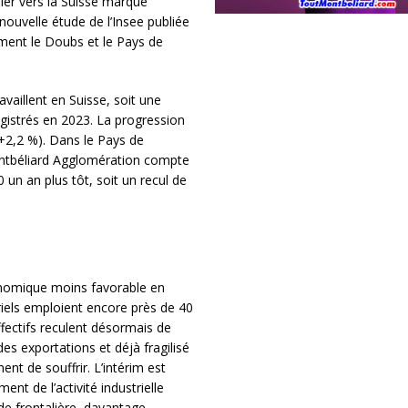
lier vers la Suisse marque
uvelle étude de l’Insee publiée
ment le Doubs et le Pays de
aillent en Suisse, soit une
egistrés en 2023. La progression
+2,2 %). Dans le Pays de
ontbéliard Agglomération compte
 un an plus tôt, soit un recul de
onomique moins favorable en
triels emploient encore près de 40
ectifs reculent désormais de
des exportations et déjà fragilisé
t de souffrir. L’intérim est
ent de l’activité industrielle
nde frontalière, davantage