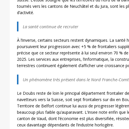
tournés vers les cantons de Neuchâtel et du Jura, sont les p
d’activité.
La santé continue de recruter
À l’inverse, certains secteurs restent dynamiques. La santé h
poursuivent leur progression avec +5 % de frontaliers suppl
précise que ce secteur représente à lui seul environ 70 % d
2025. Les services aux entreprises, l’informatique, la constr
terrestres continuent également d’afficher une croissance po
Un phénomène très présent dans le Nord Franche-Comt
Le Doubs reste de loin le principal département frontalier d
navetteurs vers la Suisse, soit sept frontaliers sur dix en
Territoire de Belfort continue lui aussi de progresser légèr
beaucoup plus faible qu’auparavant. L’Insee note enfin que le
canton de Vaud, dont l’économie est plus diversifiée, résis
ceux davantage dépendants de l’industrie horlogère.