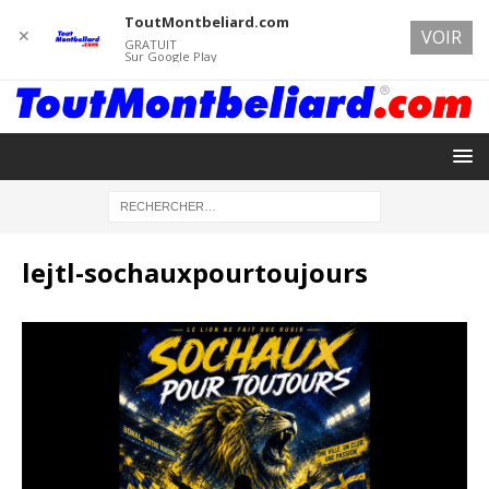
ToutMontbeliard.com
✕
VOIR
GRATUIT
Sur Google Play
lejtl-sochauxpourtoujours