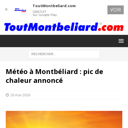
ToutMontbeliard.com
✕
VOIR
GRATUIT
Sur Google Play
Météo à Montbéliard : pic de
chaleur annoncé
26 mai 2026