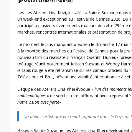
(photo Les Ateliers Lina Khei)
Les Les Ateliers Lina Khei, installés à Sainte-Suzanne dans 
un week-end exceptionnel au Festival de Cannes 2026. Du 16 
participé à plusieurs événements majeurs de cette 79ème é
marches, rencontres internationales et présentation de proj
Le moment le plus marquant a eu lieu le dimanche 17 mai 202
à la montée des marches du Festival de Cannes pour la premi
nouveau film du réalisateur français Quentin Dupieux, prése
métrage réunit notamment Kristen Stewart et Woody Harrelso
le tapis rouge a été retransmise sur les canaux officiels du
Télévisions et Brut, offrant une visibilité internationale à cett
L’équipe des Ateliers Lina Khei évoque «
l’un des moments les
emblématiques
» de son histoire, affirmant avoir représenté
notre vision avec fierté
« .
Un atelier artistique et créatif implanté dans le Pays de
Basés à Sainte-Suzanne, les Ateliers Lina Khei développent 