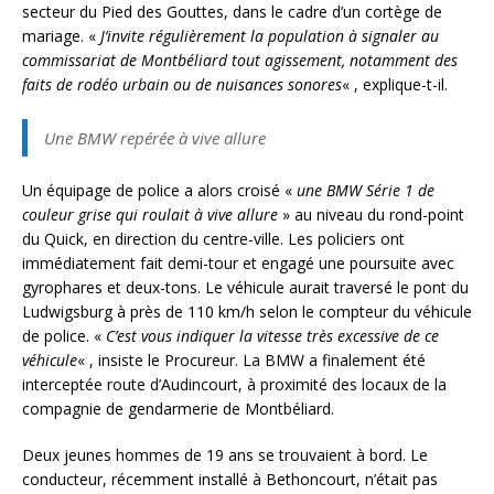
secteur du Pied des Gouttes, dans le cadre d’un cortège de
mariage. «
J’invite régulièrement la population à signaler au
commissariat de Montbéliard tout agissement, notamment des
faits de rodéo urbain ou de nuisances sonores
« , explique-t-il.
Une BMW repérée à vive allure
Un équipage de police a alors croisé «
une BMW Série 1 de
couleur grise qui roulait à vive allure
» au niveau du rond-point
du Quick, en direction du centre-ville. Les policiers ont
immédiatement fait demi-tour et engagé une poursuite avec
gyrophares et deux-tons. Le véhicule aurait traversé le pont du
Ludwigsburg à près de 110 km/h selon le compteur du véhicule
de police. «
C’est vous indiquer la vitesse très excessive de ce
véhicule
« , insiste le Procureur. La BMW a finalement été
interceptée route d’Audincourt, à proximité des locaux de la
compagnie de gendarmerie de Montbéliard.
Deux jeunes hommes de 19 ans se trouvaient à bord. Le
conducteur, récemment installé à Bethoncourt, n’était pas