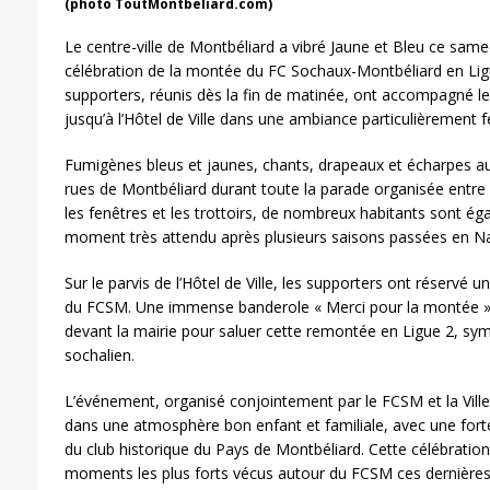
(photo ToutMontbeliard.com)
Le centre-ville de Montbéliard a vibré Jaune et Bleu ce same
célébration de la montée du FC Sochaux-Montbéliard en Ligu
supporters, réunis dès la fin de matinée, ont accompagné les
jusqu’à l’Hôtel de Ville dans une ambiance particulièrement fe
Fumigènes bleus et jaunes, chants, drapeaux et écharpes au
rues de Montbéliard durant toute la parade organisée entre l
les fenêtres et les trottoirs, de nombreux habitants sont ég
moment très attendu après plusieurs saisons passées en Na
Sur le parvis de l’Hôtel de Ville, les supporters ont réservé 
du FCSM. Une immense banderole « Merci pour la montée 
devant la mairie pour saluer cette remontée en Ligue 2, sy
sochalien.
L’événement, organisé conjointement par le FCSM et la Ville
dans une atmosphère bon enfant et familiale, avec une fort
du club historique du Pays de Montbéliard. Cette célébratio
moments les plus forts vécus autour du FCSM ces dernière