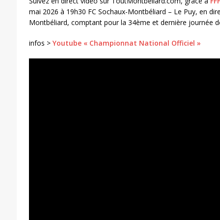
Suivez en direct vidéo sur ToutMontbeliard.com, grâce à
FF
mai 2026 à 19h30 FC Sochaux-Montbéliard – Le Puy, en dire
Montbéliard, comptant pour la 34ème et dernière journée d
infos >
Youtube « Championnat National Officiel »