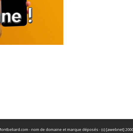
ontbeliard.com - nom de domaine et marque déposés - (c) [awebnet] 200